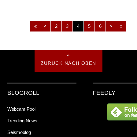
«
<
2
3
4
5
6
>
»
ZURÜCK NACH OBEN
BLOGROLL
FEEDLY
Webcam Pool
Trending News
Seismoblog