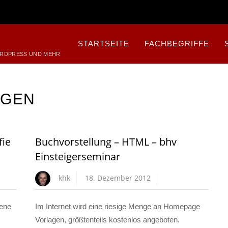
STARTSEITE
FACHBEGRIFFE
ORDPRESS UND MEHR
NGEN
fie
Buchvorstellung – HTML – bhv
Einsteigerseminar
khk
18. Dezember 2012
nene
Im Internet wird eine riesige Menge an Homepage
Vorlagen, größtenteils kostenlos angeboten.