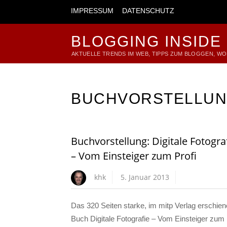
IMPRESSUM
DATENSCHUTZ
BLOGGING INSIDE
AKTUELLE TRENDS IM WEB, TIPPS ZUM BLOGGEN, W
BUCHVORSTELLU
Buchvorstellung: Digitale Fotogra
– Vom Einsteiger zum Profi
khk
5. Januar 2013
Das 320 Seiten starke, im mitp Verlag erschie
Buch Digitale Fotografie – Vom Einsteiger zum