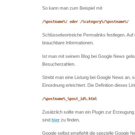
So kann man zum Beispiel mit
/%postname%/ oder
/%category%/%postname%/
Schlüsselwortreiche Permalinks festlegen. Au
brauchbare Informationen.
Ist man mit seinem Blog bei Google News geliste
Besucherzahlen.
Strebt man eine Listung bei Google News an, so
Einordnung erleichtert. Die Definition dieses L
/%postname%_%post_id%.html
Zusätzlich sollte man ein Plugin zur Erzeugun
sind
hier
zu finden.
Google selbst empfiehlt die spezielle Google