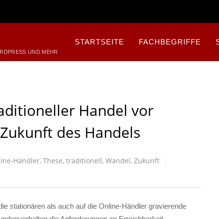
STARTSEITE
FACHBEGRIFFE
ORDPRESS UND MEHR
aditioneller Handel vor
 Zukunft des Handels
ine-Händler
,
These
,
traditionell
,
Wandel
,
Zukunft
die stationären als auch auf die Online-Händler gravierende
ndenverhalten die Anforderungen an Erreichbarkeit,