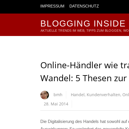
IMPRESSUM
DATENSCHUTZ
BLOGGING INSIDE
AKTUELLE TRENDS IM WEB, TIPPS ZUM BLOGGEN, W
Online-Händler wie tr
Wandel: 5 Thesen zur
bmh
Handel
,
Kundenverhalten
,
Onl
28. Mai 2014
Die Digitalisierung des Handels hat sowohl auf 
Auswirkungen: So verändert das gewandelte Ku