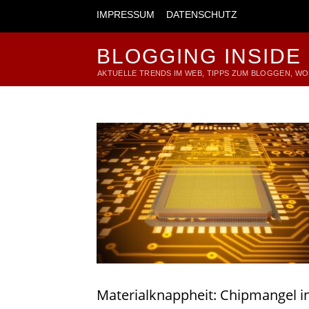
IMPRESSUM
DATENSCHUTZ
BLOGGING INSIDE
AKTUELLE TRENDS IM WEB, TIPPS ZUM BLOGGEN, W
Materialknappheit: Chipmangel i