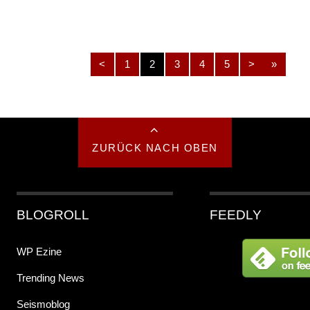
<
1
2
3
4
5
>
»
ZURÜCK NACH OBEN
BLOGROLL
FEEDLY
WP Ezine
Trending News
Seismoblog