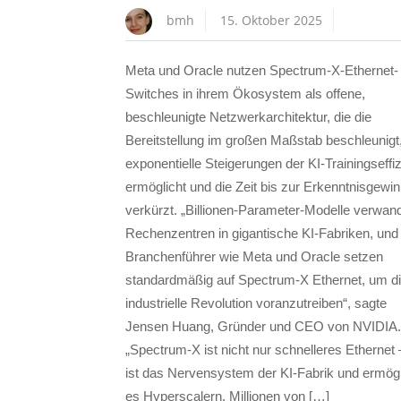
bmh
15. Oktober 2025
Meta und Oracle nutzen Spectrum-X-Ethernet-
Switches in ihrem Ökosystem als offene,
beschleunigte Netzwerkarchitektur, die die
Bereitstellung im großen Maßstab beschleunigt
exponentielle Steigerungen der KI-Trainingseffi
ermöglicht und die Zeit bis zur Erkenntnisgewi
verkürzt. „Billionen-Parameter-Modelle verwan
Rechenzentren in gigantische KI-Fabriken, und
Branchenführer wie Meta und Oracle setzen
standardmäßig auf Spectrum-X Ethernet, um d
industrielle Revolution voranzutreiben“, sagte
Jensen Huang, Gründer und CEO von NVIDIA.
„Spectrum-X ist nicht nur schnelleres Ethernet 
ist das Nervensystem der KI-Fabrik und ermögl
es Hyperscalern, Millionen von […]